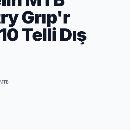
ry Grıp'r
0 Telli Dış
i,MTB