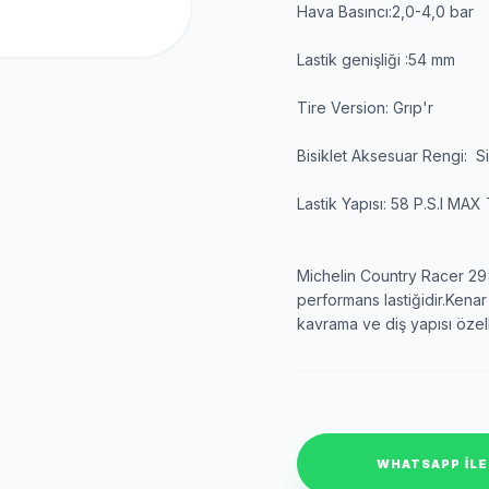
Hava Basıncı:2,0-4,0 bar
Lastik genişliği :54 mm
Tire Version: Grıp'r
Bisiklet Aksesuar Rengi: S
Lastik Yapısı: 58 P.S.I MAX T
Michelin Country Racer 29x2
performans lastiğidir.Kenar
kavrama ve diş yapısı özelli
WHATSAPP ILE