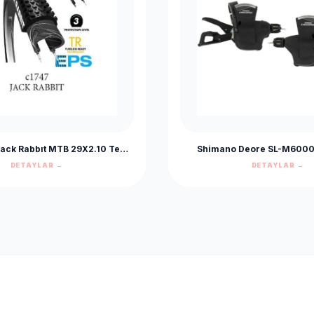
ack Rabbıt MTB 29X2.10 Telli
Shimano Deore SL-M6000 
Dış Lastik
Göstergeli 2/3 x 10 Vites
DETAYLAR →
DETAYLAR →