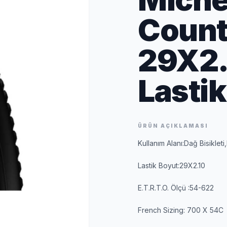
Count
29X2.1
Lastik
ÜRÜN AÇIKLAMASI
Kullanım Alanı:Dağ Bisiklet
Lastik Boyut:29X2.10
E.T.R.T.O. Ölçü :54-622
French Sizing: 700 X 54C