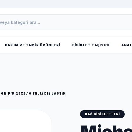
BAKIM VE TAMIR ÜRÜNLERI
BISIKLET TAŞIYICI
ANAH
RIP'R 29X2.10 TELLI DIŞ LASTIK
DAĞ BISIKLETLERI
Miche