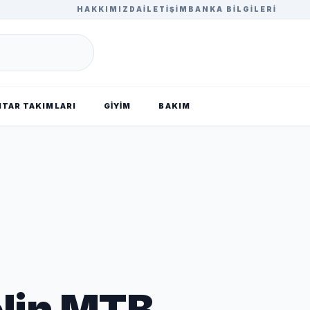
HAKKIMIZDA
İLETIŞIM
BANKA BILGILERI
TAR TAKIMLARI
GİYİM
BAKIM
lin MTB