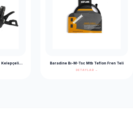
Kelepçeli
Baradine Bı-M-Tsc Mtb Teflon Fren Teli
 Kolu Set
DETAYLAR →