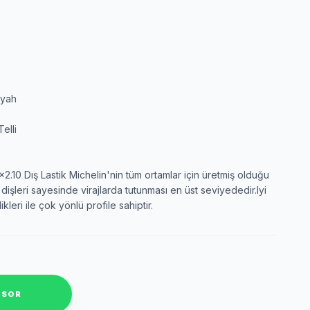
iyah
elli
.10 Dış Lastik Michelin'nin tüm ortamlar için üretmiş olduğu
 dişleri sayesinde virajlarda tutunması en üst seviyededir.Iyi
kleri ile çok yönlü profile sahiptir.
 SOR