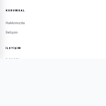
KURUMSAL
Hakkımızda
İletişim
İLETIŞIM
E-POSTA
bilgi@guvenbisiklet.com
TELEFON
+90 (288) 417 29 09
ADRES
Yeni Mahalle Emrullah Efendi Ara Sk. No: 16/B